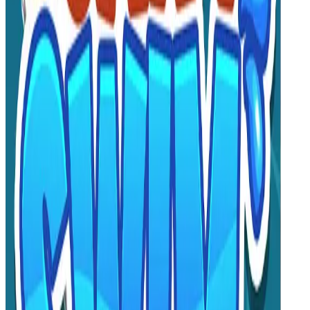
Platformer
Arcade
Educational
Turn Based
Pattern Match
Mô tả
Người chơi bấm màu theo thứ tự để bảng màu giống
như mẫu là có thể qua màn. Trò chơi thử thách khả