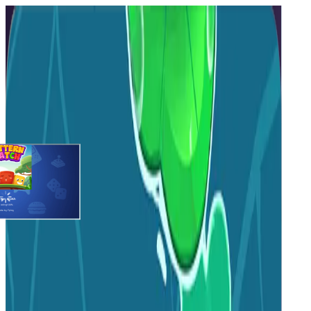
Pattern Match
Play game
Pattern Match