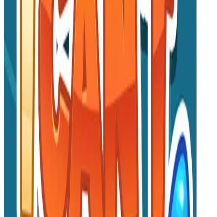
Puzzle
Casual
Tile - matching
Strategy
Action