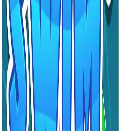
cho để xây dựng một phép toán cho ra kết quả đúng
yêu cầu. Trò chơi có kho đề bài khổng lồ và hình ảnh
bắt mắt.
Cách chơi
Người chơi sử dụng các phím số và dấu toán để tìm ra
biểu thức đúng với kết quả của đề bài. Người chơi có 10
phút để giải các câu toán